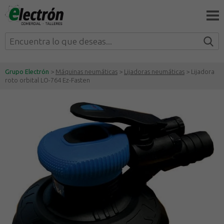
Grupo Electrón
>
Máquinas neumáticas
>
Lijadoras neumáticas
> Lijadora
roto orbital LO-764 Ez-Fasten