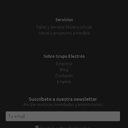
Servicios
Taller y Servicio Técnico Oficial
Obras y proyectos a medida
Sobre Grupo Electrón
Empresa
Blog
Contacto
Empleo
Suscríbete a nuestra newsletter
Recibe nuestras novedades y promociones
Acepto la
política de privacidad
.