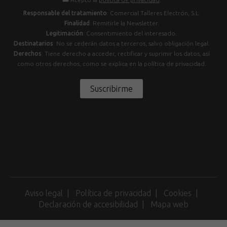
Responsable del tratamiento
: Comercial Talleres Electrón, S.L.
Finalidad
: Remitirle la Newsletter.
Legitimación
: Consentimiento del interesado.
Destinatarios
: No se cederán datos a terceros, salvo obligación legal.
Derechos
: Tiene derecho a acceder, rectificar y suprimir los datos, así
como otros derechos, como se explica en la política de privacidad.
Suscribirme
Aviso legal
Política de privacidad
Cookies
Declaración de accesibilidad
Mapa web