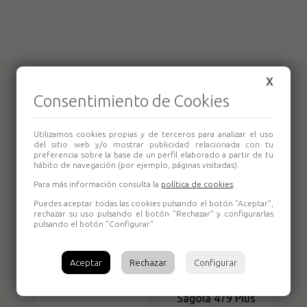
X
Productos relacionados
Consentimiento de Cookies
Utilizamos cookies propias y de terceros para analizar el uso
del sitio web y/o mostrar publicidad relacionada con tu
preferencia sobre la base de un perfil elaborado a partir de tu
hábito de navegación (por ejemplo, páginas visitadas).
Para más información consulta la
política de cookies
.
Puedes aceptar todas las cookies pulsando el botón "Aceptar",
rechazar su uso pulsando el botón "Rechazar" y configurarlas
pulsando el botón "Configurar".
Purificador de aire
Sagola LA 303
3/8"
Aceptar
Rechazar
Configurar
Purificador de aire
Sagola 479 Plus