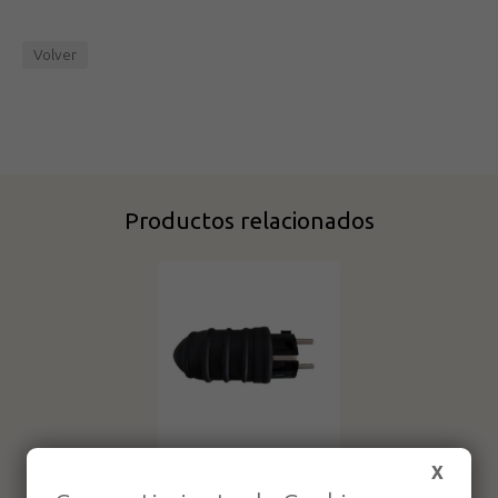
Volver
Productos relacionados
Enchufe goma
X
clavija 230V/16A