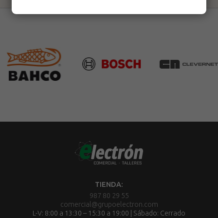
TIENDA:
987 80 29 55
comercial@grupoelectron.com
L-V: 8:00 a 13:30 – 15:30 a 19:00 | Sábado: Cerrado