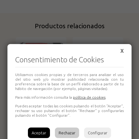
Productos relacionados
X
Llave
Consentimiento de Cookies
dinamométrica
1/2" 1292AG-EP
Tengtools
Utilizamos cookies propias y de terceros para analizar el uso
del sitio web y/o mostrar publicidad relacionada con tu
preferencia sobre la base de un perfil elaborado a partir de tu
hábito de navegación (por ejemplo, páginas visitadas).
Llave
Para más información consulta la
política de cookies
.
Dinamométrica de
disparo con
Puedes aceptar todas las cookies pulsando el botón "Aceptar",
rechazar su uso pulsando el botón "Rechazar" y configurarlas
carraca 3892AG-
pulsando el botón "Configurar".
E1 3/8" Tengtools
Aceptar
Rechazar
Configurar