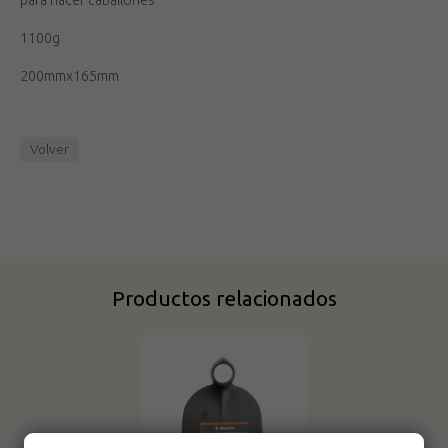
para hacer caballones
1100g
200mmx165mm
Volver
Productos relacionados