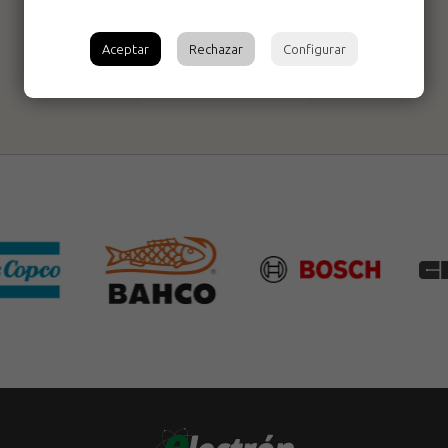
Garabato forjado
Aceptar
Rechazar
Configurar
903-5 puas Bellota