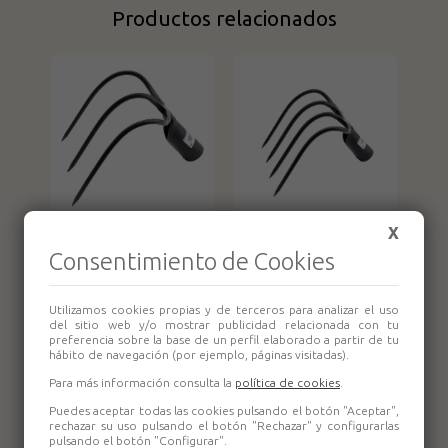
Productos relacionados
Garabato forjado
X
Garabato forjado
903-3 puas Bellota
903-4 puas Bellota
Consentimiento de Cookies
Utilizamos cookies propias y de terceros para analizar el uso
del sitio web y/o mostrar publicidad relacionada con tu
preferencia sobre la base de un perfil elaborado a partir de tu
hábito de navegación (por ejemplo, páginas visitadas).
Para más información consulta la
política de cookies
.
Puedes aceptar todas las cookies pulsando el botón "Aceptar",
rechazar su uso pulsando el botón "Rechazar" y configurarlas
pulsando el botón "Configurar".