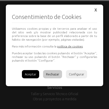
X
Consentimiento de Cookies
Utilizamos cookies propias y de terceros para analizar el uso
TIENDA:
del sitio web y/o mostrar publicidad relacionada con tu
preferencia sobre la base de un perfil elaborado a partir de tu
987 80 29 55
hábito de navegación (por ejemplo, páginas visitadas).
comercial@grupoelectron.com
Para más información consulta la
política de cookies
.
L-V: 8:00 a 13:30 – 15:30 a 19:00 | Sábado: Cerrado
TALLER
Puedes aceptar todas las cookies pulsando el botón "Aceptar",
rechazar su uso pulsando el botón "Rechazar" y configurarlas
987 20 18 17
pulsando el botón "Configurar".
gerencia@grupoelectron.com
L-V: 8:00 a 13:30 – 15:30 a 19:00 | Sábado: Cerrado
Aceptar
Rechazar
Configurar
Servicios
Taller y Servicio Técnico Oficial
Obras y proyectos a medida