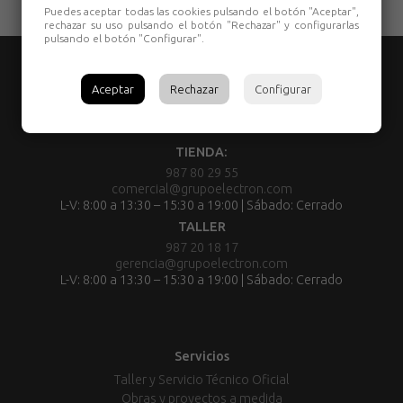
Puedes aceptar todas las cookies pulsando el botón "Aceptar",
rechazar su uso pulsando el botón "Rechazar" y configurarlas
pulsando el botón "Configurar".
Aceptar
Rechazar
Configurar
TIENDA:
987 80 29 55
comercial@grupoelectron.com
L-V: 8:00 a 13:30 – 15:30 a 19:00 | Sábado: Cerrado
TALLER
987 20 18 17
gerencia@grupoelectron.com
L-V: 8:00 a 13:30 – 15:30 a 19:00 | Sábado: Cerrado
Servicios
Taller y Servicio Técnico Oficial
Obras y proyectos a medida