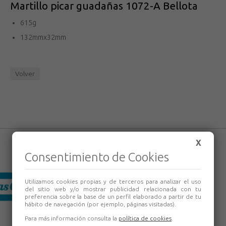
Martillo picar guadañas 1072-A Bellota
615g
132mmx32mm
Volver
X
Consentimiento de Cookies
Utilizamos cookies propias y de terceros para analizar el uso
del sitio web y/o mostrar publicidad relacionada con tu
preferencia sobre la base de un perfil elaborado a partir de tu
hábito de navegación (por ejemplo, páginas visitadas).
Para más información consulta la
política de cookies
.