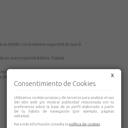
 un ladrillo con la máxima seguridad de que la
ada en acero especial Bellota. Tratada
o de madera de haya que procede de bosques
X
s (PEFC/14-35-00020) y de tacto suave.
Consentimiento de Cookies
Utilizamos cookies propias y de terceros para analizar el uso
del sitio web y/o mostrar publicidad relacionada con tu
preferencia sobre la base de un perfil elaborado a partir
de tu hábito de navegación (por ejemplo, páginas
visitadas).
Para más información consulta la
política de cookies
.