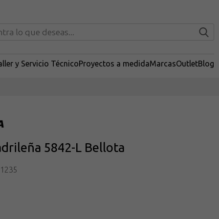
ller y Servicio Técnico
Proyectos a medida
Marcas
Outlet
Blog
drileña 5842-L Bellota
11235