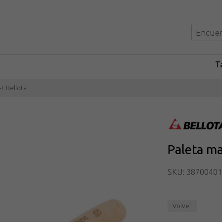
Ta
L Bellota
Paleta ma
SKU: 3870040
Volver