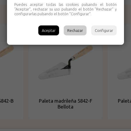
Puedes aceptar todas las cookies pulsando el botón
"Aceptar", rechazar su uso pulsando el botón "Rechazar" y
configurarlas pulsando el botón "Configurar".
Productos relacionados
Aceptar
Rechazar
Configurar
5842-B
Paleta madrileña 5842-F
Palet
Bellota