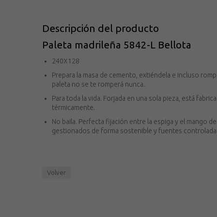
Descripción del producto
Paleta madrileña 5842-L Bellota
240X128
Prepara la masa de cemento, extiéndela e incluso rompe
paleta no se te romperá nunca.
Para toda la vida. Forjada en una sola pieza, está fabric
térmicamente.
No baila. Perfecta fijación entre la espiga y el mang
gestionados de forma sostenible y fuentes controlada
Volver