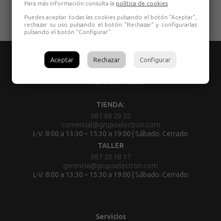
Para más información consulta la
política de cookies
.
Puedes aceptar todas las cookies pulsando el botón "Aceptar",
rechazar su uso pulsando el botón "Rechazar" y configurarlas
pulsando el botón "Configurar".
Aceptar
Rechazar
Configurar
TIENDA:
987 80 29 55
comercial@grupoelectron.com
L-V: 8:00 a 13:30 – 15:30 a 19:00 | Sábado: Cerrado
TALLER
987 20 18 17
gerencia@grupoelectron.com
L-V: 8:00 a 13:30 – 15:30 a 19:00 | Sábado: Cerrado
Servicios