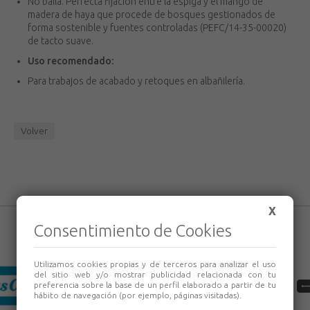
No baila. Perfecta fijación entre la espiga y el mango de
madera de haya que procede de bosques gestionados de
forma sostenible y fuentes controladas (PEFC/14-35-00020)
de tacto suave.
Uso recomendado:
Para trabajos de acabado y retoques en albañilería.
Volver
X
Consentimiento de Cookies
Utilizamos cookies propias y de terceros para analizar el uso
del sitio web y/o mostrar publicidad relacionada con tu
preferencia sobre la base de un perfil elaborado a partir de tu
hábito de navegación (por ejemplo, páginas visitadas).