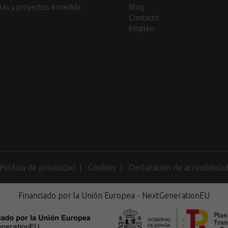
ras y proyectos a medida
Blog
Contacto
Empleo
Política de privacidad
Cookies
Declaración de accesibilida
Financiado por la Unión Europea - NextGenerationEU