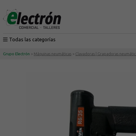
Todas las categorías
Grupo Electrón
>
Máquinas neumáticas
>
Clavadoras | Grapadoras neumátic