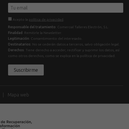
Acepto la
política de privacidad
.
Responsable del tratamiento
: Comercial Talleres Electrón, S.L.
Finalidad
: Remitirle la Newsletter.
Legitimación
: Consentimiento del interesado.
Destinatarios
: No se cederán datos a terceros, salvo obligación legal.
Derechos
: Tiene derecho a acceder, rectificar y suprimir los datos, así
como otros derechos, como se explica en la política de privacidad.
Suscribirme
d
Mapa web