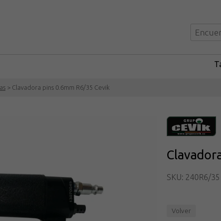
Ta
as
> Clavadora pins 0.6mm R6/35 Cevik
Clavador
SKU: 240R6/35
Volver