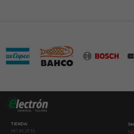
TIENDA:
Se
987 80 29 55
Tal