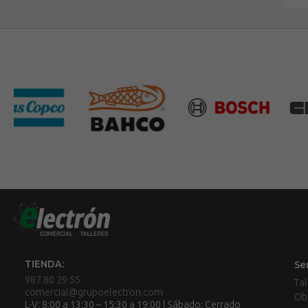
TIENDA:
Se
987 80 29 55
Tal
comercial@grupoelectron.com
Ob
L-V: 8:00 a 13:30 – 15:30 a 19:00 | Sábado: Cerrado