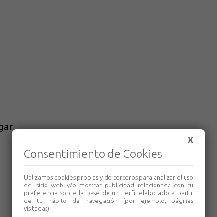
gar
X
Consentimiento de Cookies
Utilizamos cookies propias y de terceros para analizar el uso
del sitio web y/o mostrar publicidad relacionada con tu
preferencia sobre la base de un perfil elaborado a partir
de tu hábito de navegación (por ejemplo, páginas
visitadas).