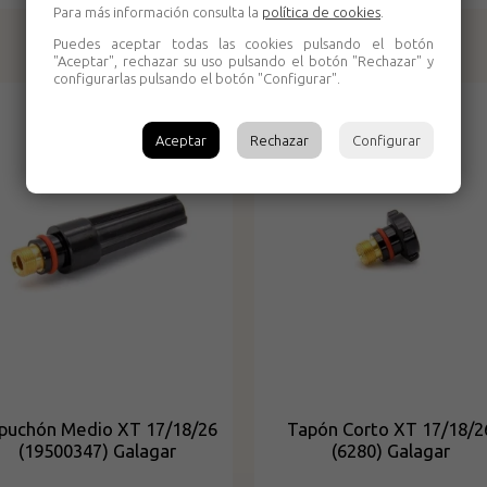
Para más información consulta la
política de cookies
.
Puedes aceptar todas las cookies pulsando el botón
Productos relacionados
"Aceptar", rechazar su uso pulsando el botón "Rechazar" y
configurarlas pulsando el botón "Configurar".
Aceptar
Rechazar
Configurar
puchón Medio XT 17/18/26
Tapón Corto XT 17/18/2
(19500347) Galagar
(6280) Galagar