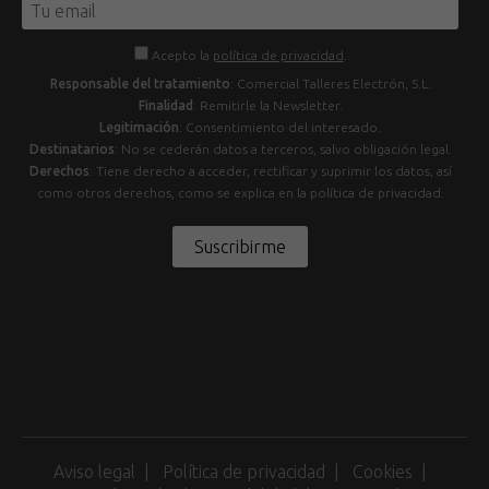
Acepto la
política de privacidad
.
Responsable del tratamiento
: Comercial Talleres Electrón, S.L.
Finalidad
: Remitirle la Newsletter.
Legitimación
: Consentimiento del interesado.
Destinatarios
: No se cederán datos a terceros, salvo obligación legal.
Derechos
: Tiene derecho a acceder, rectificar y suprimir los datos, así
como otros derechos, como se explica en la política de privacidad.
Suscribirme
Aviso legal
Política de privacidad
Cookies