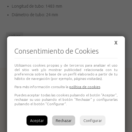
Longitud de tubo: 1483 mm
Diámetro de tubo: 24 mm
Volver
X
Consentimiento de Cookies
Utilizamos cookies propias y de terceros para analizar el uso
del sitio web y/o mostrar publicidad relacionada con tu
preferencia sobre la base de un perfil elaborado a partir de tu
Productos relacionados
hábito de navegación (por ejemplo, páginas visitadas).
Para más información consulta la
política de cookies
.
Puedes aceptar todas las cookies pulsando el botón "Aceptar",
rechazar su uso pulsando el botón "Rechazar" y configurarlas
pulsando el botón "Configurar".
Aceptar
Rechazar
Configurar