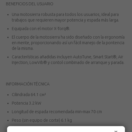
BENEFICIOS DEL USUARIO
Una motosierra robusta para todos los usuarios, ideal para
trabajos que requieren mayor potencia y espada más larga.
Equipada con el motor X-Torq®.
El cuerpo de la motosierra ha sido diseñado con la ergonomía
en mente, proporcionando así un fácil manejo de la pontencia
de la misma.
Características añadidas incluyen AutoTune, Smart Start®, Air
Injection, LowVib® y contol combinado de arranque y parada.
INFORMACIÓN TÉCNICA
Cilindrada 64.1 см³
Potencia 3.2 kW
Longitud de espada recomendada min-max 70 cm
Peso (sin equipo de corte) 6.1 kg