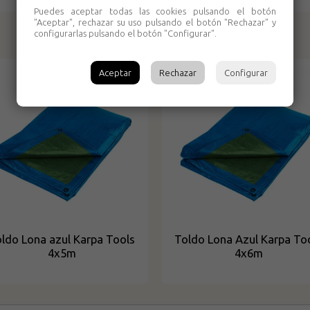
Puedes aceptar todas las cookies pulsando el botón
"Aceptar", rechazar su uso pulsando el botón "Rechazar" y
configurarlas pulsando el botón "Configurar".
Productos relacionados
Aceptar
Rechazar
Configurar
ldo Lona azul Karpa Tools
Toldo Lona Azul Karpa To
4x5m
4x6m