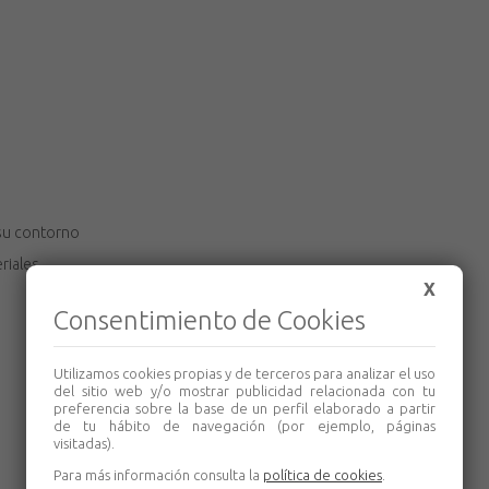
 su contorno
riales
X
Consentimiento de Cookies
Utilizamos cookies propias y de terceros para analizar el uso
del sitio web y/o mostrar publicidad relacionada con tu
preferencia sobre la base de un perfil elaborado a partir
de tu hábito de navegación (por ejemplo, páginas
visitadas).
Para más información consulta la
política de cookies
.