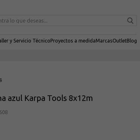
ller y Servicio Técnico
Proyectos a medida
Marcas
Outlet
Blog
na azul Karpa Tools 8x12m
608