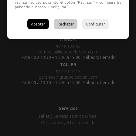
rechazar su uso pulsando el botón "Rechazar" y configurarlas
pulsando el botón "Configurar".
Aceptar
Rechazar
Configurar
TIENDA:
987 80 29 55
comercial@grupoelectron.com
L-V: 8:00 a 13:30 – 15:30 a 19:00 | Sábado: Cerrado
TALLER
987 20 18 17
gerencia@grupoelectron.com
L-V: 8:00 a 13:30 – 15:30 a 19:00 | Sábado: Cerrado
Servicios
Taller y Servicio Técnico Oficial
Obras y proyectos a medida