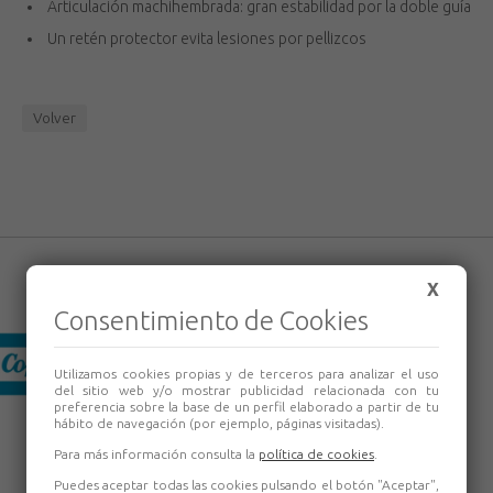
Articulación machihembrada: gran estabilidad por la doble guía
Un retén protector evita lesiones por pellizcos
Volver
X
Consentimiento de Cookies
Utilizamos cookies propias y de terceros para analizar el uso
del sitio web y/o mostrar publicidad relacionada con tu
preferencia sobre la base de un perfil elaborado a partir de tu
hábito de navegación (por ejemplo, páginas visitadas).
Para más información consulta la
política de cookies
.
Puedes aceptar todas las cookies pulsando el botón "Aceptar",