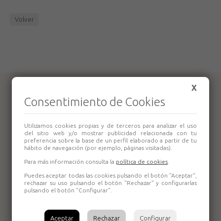
Volver
X
Productos relacionados
Consentimiento de Cookies
Utilizamos cookies propias y de terceros para analizar el uso
del sitio web y/o mostrar publicidad relacionada con tu
preferencia sobre la base de un perfil elaborado a partir de tu
hábito de navegación (por ejemplo, páginas visitadas).
Para más información consulta la
política de cookies
.
Puedes aceptar todas las cookies pulsando el botón "Aceptar",
Ingletadora
Ingletadora
rechazar su uso pulsando el botón "Rechazar" y configurarlas
Makita LS0714F
Makita Teles
pulsando el botón "Configurar".
con luz
LS1013F
Aceptar
Rechazar
Configurar