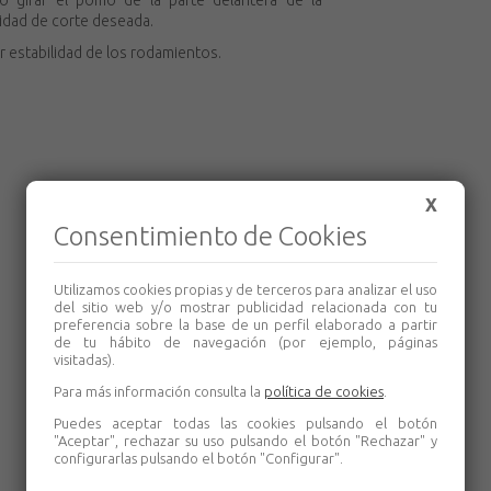
o girar el pomo de la parte delantera de la
idad de corte deseada.
r estabilidad de los rodamientos.
X
Consentimiento de Cookies
Utilizamos cookies propias y de terceros para analizar el uso
del sitio web y/o mostrar publicidad relacionada con tu
preferencia sobre la base de un perfil elaborado a partir
de tu hábito de navegación (por ejemplo, páginas
visitadas).
Para más información consulta la
política de cookies
.
Puedes aceptar todas las cookies pulsando el botón
"Aceptar", rechazar su uso pulsando el botón "Rechazar" y
configurarlas pulsando el botón "Configurar".