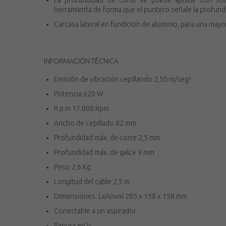
La profundidad de corte se puede ajustar con sól
herramienta de forma que el puntero señale la profund
Carcasa lateral en fundición de aluminio, para una mayo
INFORMACIÓN TÉCNICA
Emisión de vibración cepillando 2,50 m/seg²
Potencia 620 W
R.p.m 17.000 Rpm
Ancho de cepillado 82 mm
Profundidad máx. de corte 2,5 mm
Profundidad máx. de galce 9 mm
Peso 2,6 Kg
Longitud del cable 2,5 m
Dimensiones. LxAnxAl 285 x 158 x 158 mm
Conectable a un aspirador
Ranura en V