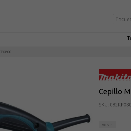
Ta
 KP0800
Cepillo M
SKU: 082KP08
Volver