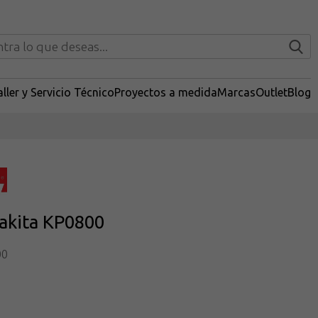
ller y Servicio Técnico
Proyectos a medida
Marcas
Outlet
Blog
akita KP0800
00