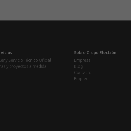
rvicios
Sobre Grupo Electrón
ler y Servicio Técnico Oficial
Empresa
ras y proyectos a medida
Blog
Contacto
Empleo