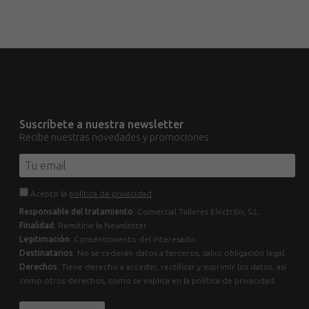
Suscríbete a nuestra newsletter
Recibe nuestras novedades y promociones
Acepto la
política de privacidad
.
Responsable del tratamiento
: Comercial Talleres Electrón, S.L.
Finalidad
: Remitirle la Newsletter.
Legitimación
: Consentimiento del interesado.
Destinatarios
: No se cederán datos a terceros, salvo obligación legal.
Derechos
: Tiene derecho a acceder, rectificar y suprimir los datos, así
como otros derechos, como se explica en la política de privacidad.