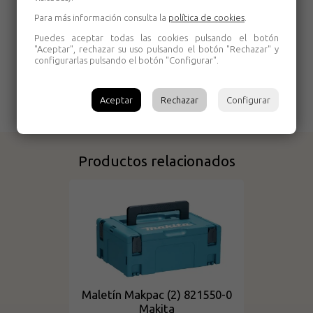
Para más información consulta la
política de cookies
.
Puedes aceptar todas las cookies pulsando el botón
"Aceptar", rechazar su uso pulsando el botón "Rechazar" y
configurarlas pulsando el botón "Configurar".
Aceptar
Rechazar
Configurar
Productos relacionados
Maletín Makpac (2) 821550-0
Makita