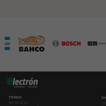
TIENDA:
Se
987 80 29 55
Tal