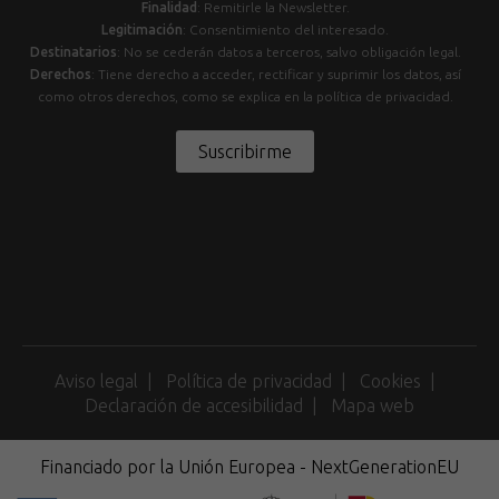
Finalidad
: Remitirle la Newsletter.
Legitimación
: Consentimiento del interesado.
Destinatarios
: No se cederán datos a terceros, salvo obligación legal.
Derechos
: Tiene derecho a acceder, rectificar y suprimir los datos, así
como otros derechos, como se explica en la política de privacidad.
Suscribirme
Aviso legal
Política de privacidad
Cookies
Declaración de accesibilidad
Mapa web
Financiado por la Unión Europea - NextGenerationEU