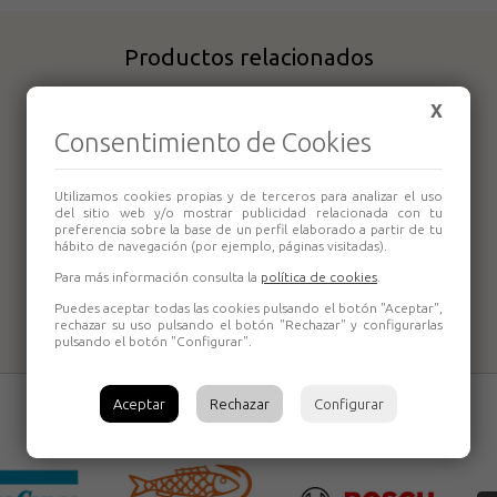
Productos relacionados
X
Consentimiento de Cookies
Utilizamos cookies propias y de terceros para analizar el uso
del sitio web y/o mostrar publicidad relacionada con tu
preferencia sobre la base de un perfil elaborado a partir de tu
Inflador Makita
hábito de navegación (por ejemplo, páginas visitadas).
Inflador Makita
MP100DZ
DMP181Z
Para más información consulta la
política de cookies
.
Puedes aceptar todas las cookies pulsando el botón "Aceptar",
rechazar su uso pulsando el botón "Rechazar" y configurarlas
pulsando el botón "Configurar".
Aceptar
Rechazar
Configurar