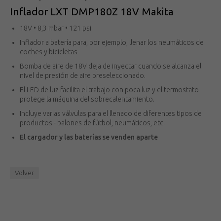
Inflador LXT DMP180Z 18V Makita
18V • 8,3 mbar • 121 psi
Inflador a batería para, por ejemplo, llenar los neumáticos de
coches y bicicletas
Bomba de aire de 18V deja de inyectar cuando se alcanza el
nivel de presión de aire preseleccionado.
El LED de luz facilita el trabajo con poca luz y el termostato
protege la máquina del sobrecalentamiento.
Incluye varias válvulas para el llenado de diferentes tipos de
productos - balones de fútbol, neumáticos, etc.
El cargador y las baterías se venden aparte
Volver