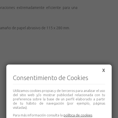
ibraciones extremadamente eficiente para una
tamaño de papel abrasivo de 115 x 280 mm.
X
Consentimiento de Cookies
Utilizamos cookies propias y de terceros para analizar el uso
del sitio web y/o mostrar publicidad relacionada con tu
preferencia sobre la base de un perfil elaborado a partir
de tu hábito de navegación (por ejemplo, páginas
visitadas).
Para más información consulta la
política de cookies
.