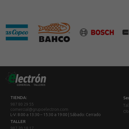
TIENDA:
Se
987 80 29 55
Tal
comercial@grupoelectron.com
Ob
L-V: 8:00 a 13:30 – 15:30 a 19:00 | Sábado: Cerrado
TALLER
987 20 18 17