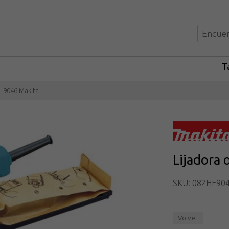
Ta
al 9046 Makita
Lijadora 
SKU: 082HE90
Volver