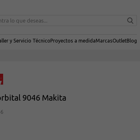
ller y Servicio Técnico
Proyectos a medida
Marcas
Outlet
Blog
orbital 9046 Makita
46