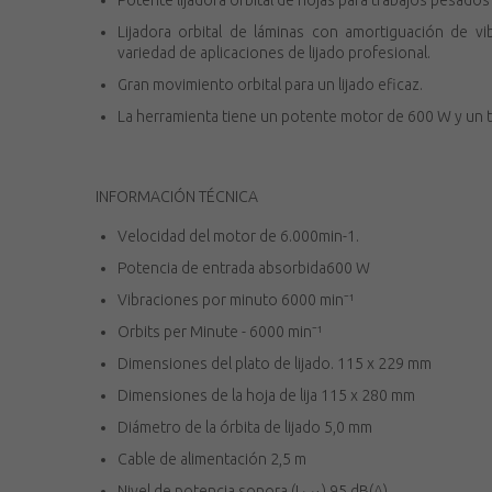
Potente lijadora orbital de hojas para trabajos pesados
Lijadora orbital de láminas con amortiguación de v
variedad de aplicaciones de lijado profesional.
Gran movimiento orbital para un lijado eficaz.
La herramienta tiene un potente motor de 600 W y un 
INFORMACIÓN TÉCNICA
Velocidad del motor de 6.000min-1.
Potencia de entrada absorbida600 W
Vibraciones por minuto 6000 min⁻¹
Orbits per Minute - 6000 min⁻¹
Dimensiones del plato de lijado. 115 x 229 mm
Dimensiones de la hoja de lija 115 x 280 mm
Diámetro de la órbita de lijado 5,0 mm
Cable de alimentación 2,5 m
Nivel de potencia sonora (L
) 95 dB(A)