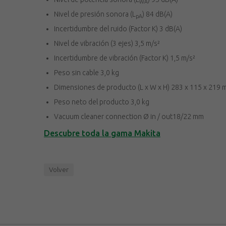
WA
Nivel de presión sonora (L
) 84 dB(A)
pA
Incertidumbre del ruido (Factor K) 3 dB(A)
Nivel de vibración (3 ejes) 3,5 m/s²
Incertidumbre de vibración (Factor K) 1,5 m/s²
Peso sin cable 3,0 kg
Dimensiones de producto (L x W x H) 283 x 115 x 219
Peso neto del producto 3,0 kg
Vacuum cleaner connection Ø in / out18/22 mm
Descubre toda la gama Makita
Volver