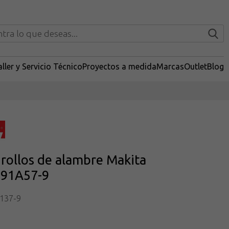
ller y Servicio Técnico
Proyectos a medida
Marcas
Outlet
Blog
 rollos de alambre Makita
91A57-9
137-9