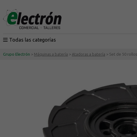
Todas las categorías
Grupo Electrón
>
Máquinas a batería
>
Atadoras a batería
> Set de 50 roll