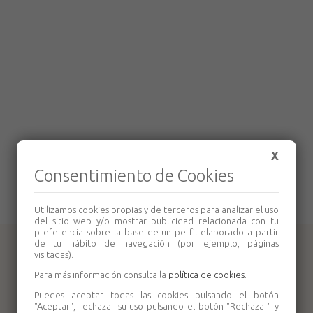
X
Consentimiento de Cookies
Utilizamos cookies propias y de terceros para analizar el uso
del sitio web y/o mostrar publicidad relacionada con tu
preferencia sobre la base de un perfil elaborado a partir
de tu hábito de navegación (por ejemplo, páginas
Productos relacionados
visitadas).
Para más información consulta la
política de cookies
.
Puedes aceptar todas las cookies pulsando el botón
"Aceptar", rechazar su uso pulsando el botón "Rechazar" y