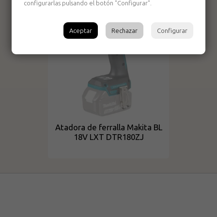
configurarlas pulsando el botón "Configurar".
Aceptar
Rechazar
Configurar
Atadora de ferralla Makita BL
18V LXT DTR180ZJ