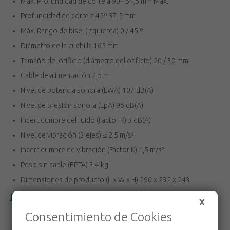
Max. Profundidad de corte a 90º 54,5 mm Max.
Profundidad de corte a 45º 37,5 mm
Máx. Rango de bisel (Izquierda) 0 / 45 º
Diámetro de la cuchilla 165 mm
Tamaño del orificio (diámetro del orificio) 20 / 30 mm
Cable de alimentación 2,5 m
Nivel de potencia sonora (LWA) 107 dB(A)
Nivel de presión sonora (LpA) 96 dB(A)
Incertidumbre del ruido (Factor K) 3 dB(A)
Nivel de vibración (3 ejes) ≤ 2,5 m/s²
Incertidumbre de vibración (Factor K) 1,5 m/s²
Peso sin cable (EPTA) 3,4 kg
Dimensiones de producto (L x W x H) 296 x 232 x 243
Descubre toda la gama Makita
X
Consentimiento de Cookies