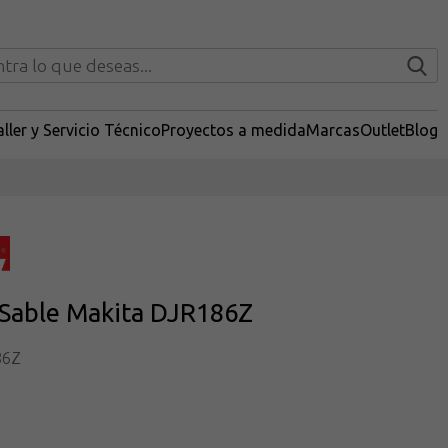
ller y Servicio Técnico
Proyectos a medida
Marcas
Outlet
Blog
 Sable Makita DJR186Z
86Z