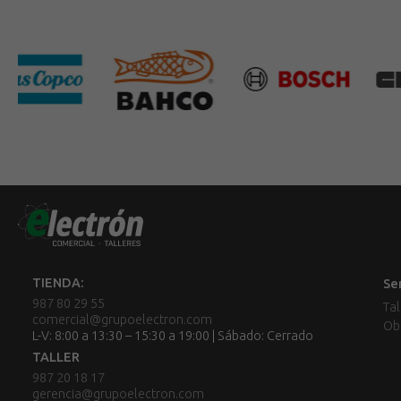
TIENDA:
Se
987 80 29 55
Tal
comercial@grupoelectron.com
Ob
L-V: 8:00 a 13:30 – 15:30 a 19:00 | Sábado: Cerrado
TALLER
987 20 18 17
gerencia@grupoelectron.com