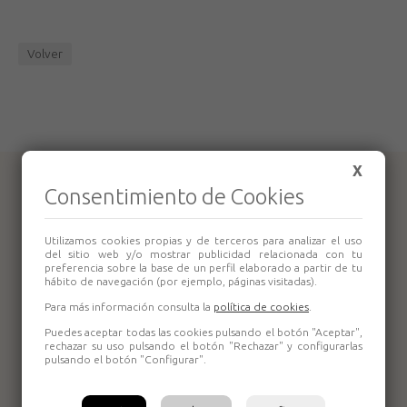
Volver
X
Productos relacionados
Consentimiento de Cookies
Utilizamos cookies propias y de terceros para analizar el uso
del sitio web y/o mostrar publicidad relacionada con tu
preferencia sobre la base de un perfil elaborado a partir de tu
hábito de navegación (por ejemplo, páginas visitadas).
Para más información consulta la
política de cookies
.
Puedes aceptar todas las cookies pulsando el botón "Aceptar",
rechazar su uso pulsando el botón "Rechazar" y configurarlas
Amoladora
pulsando el botón "Configurar".
Angular Metabo W
680 115 mm