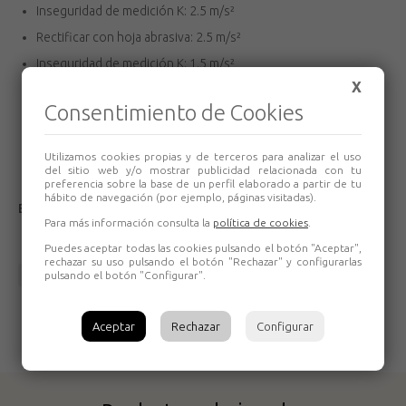
Inseguridad de medición K: 2.5 m/s²
Rectificar con hoja abrasiva: 2.5 m/s²
Inseguridad de medición K: 1.5 m/s²
X
Nivel de intensidad acústica: 82 dB(A)
Consentimiento de Cookies
Nivel de potencia acústica (LwA): 93 dB(A)
Inseguridad de medición K: 3 dB(A)
Utilizamos cookies propias y de terceros para analizar el uso
del sitio web y/o mostrar publicidad relacionada con tu
preferencia sobre la base de un perfil elaborado a partir de tu
hábito de navegación (por ejemplo, páginas visitadas).
El cargador y las baterías se venden aparte
Para más información consulta la
política de cookies
.
Puedes aceptar todas las cookies pulsando el botón "Aceptar",
rechazar su uso pulsando el botón "Rechazar" y configurarlas
Volver
pulsando el botón "Configurar".
Aceptar
Rechazar
Configurar