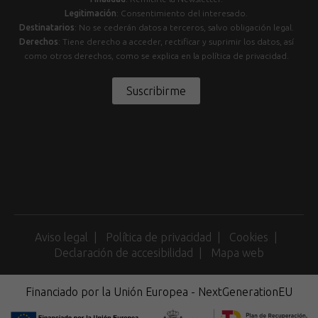
Legitimación
: Consentimiento del interesado.
Destinatarios
: No se cederán datos a terceros, salvo obligación legal.
Derechos
: Tiene derecho a acceder, rectificar y suprimir los datos, así
como otros derechos, como se explica en la política de privacidad.
Suscribirme
Aviso legal
Política de privacidad
Cookies
Declaración de accesibilidad
Mapa web
Financiado por la Unión Europea - NextGenerationEU