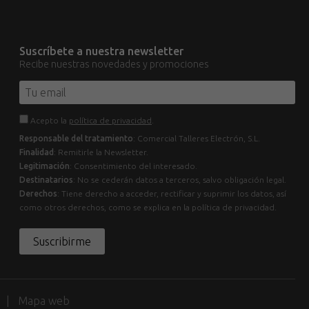
Suscríbete a nuestra newsletter
Recibe nuestras novedades y promociones
Acepto la
política de privacidad
.
Responsable del tratamiento
: Comercial Talleres Electrón, S.L.
Finalidad
: Remitirle la Newsletter.
Legitimación
: Consentimiento del interesado.
Destinatarios
: No se cederán datos a terceros, salvo obligación legal.
Derechos
: Tiene derecho a acceder, rectificar y suprimir los datos, así
como otros derechos, como se explica en la política de privacidad.
Suscribirme
d
Mapa web