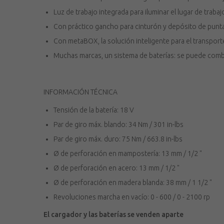
Luz de trabajo integrada para iluminar el lugar de trabaj
Con práctico gancho para cinturón y depósito de puntas,
Con metaBOX, la solución inteligente para el transpor
Muchas marcas, un sistema de baterías: se puede combi
INFORMACIÓN TÉCNICA
Tensión de la batería: 18 V
Par de giro máx. blando: 34 Nm / 301 in-lbs
Par de giro máx. duro: 75 Nm / 663.8 in-lbs
Ø de perforación en mampostería: 13 mm / 1/2 "
Ø de perforación en acero: 13 mm / 1/2 "
Ø de perforación en madera blanda: 38 mm / 1 1/2 "
Revoluciones marcha en vacío: 0 - 600 / 0 - 2100 rp
El cargador y las baterías se venden aparte