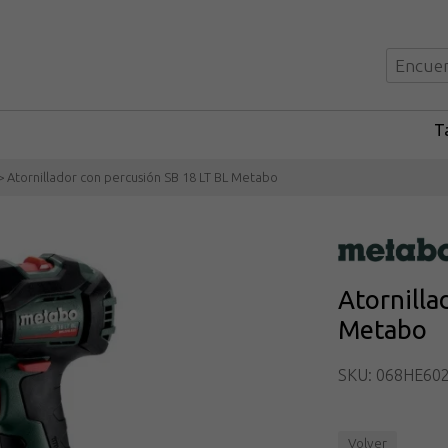
Ta
> Atornillador con percusión SB 18 LT BL Metabo
Atornilla
Metabo
SKU: 068HE60
Volver