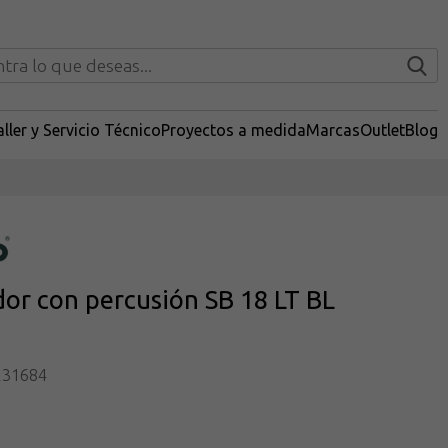
ller y Servicio Técnico
Proyectos a medida
Marcas
Outlet
Blog
dor con percusión SB 18 LT BL
231684