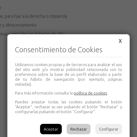
o
 para fijar a la derecha o izquierda
te y almacenamiento
nar con todas las baterías de 18V
X
Consentimiento de Cookies
Utilizamos cookies propias y de terceros para analizar el uso
del sitio web y/o mostrar publicidad relacionada con tu
preferencia sobre la base de un perfil elaborado a partir
de tu hábito de navegación (por ejemplo, páginas
visitadas).
Para más información consulta la
política de cookies
.
Puedes aceptar todas las cookies pulsando el botón
"Aceptar", rechazar su uso pulsando el botón "Rechazar" y
configurarlas pulsando el botón "Configurar".
Aceptar
Rechazar
Configurar