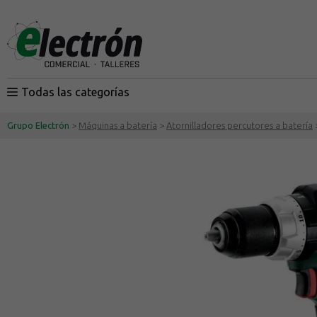
Todas las categorías
Grupo Electrón
>
Máquinas a batería
>
Atornilladores percutores a batería