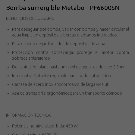
Bomba sumergible Metabo TPF6600SN
BENEFICIOS DEL USUARIO
Para desaguar por bomba, vaciar con bomba y hacer circular el
agua limpia en depósitos, albercas o sótanos inundados
Para el riego de jardines desde depósitos de agua
Protección contra sobrecarga: protege el motor contra
sobrecalentamiento
De aspiración plana hasta un nivel de agua residual de 2-3 mm
Interruptor flotante regulable para modo automático
Carcasa de acero Inox anticorrosivo de larga vida útil
Asa de transporte ergonómica para un transporte cómodo
INFORMACIÓN TÉCNICA
Potencia nominal absorbida: 450 W
Caudal máximo: 6600 l/h