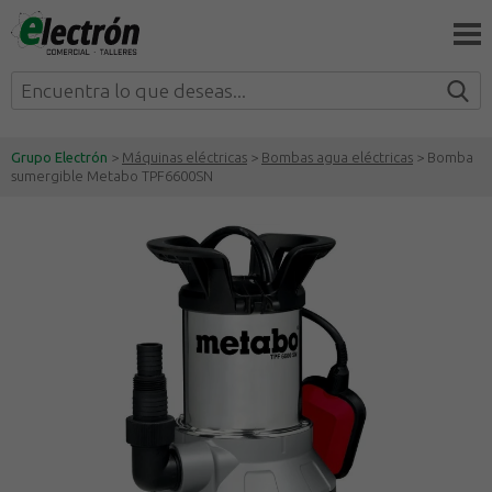
Grupo Electrón
>
Máquinas eléctricas
>
Bombas agua eléctricas
> Bomba
sumergible Metabo TPF6600SN