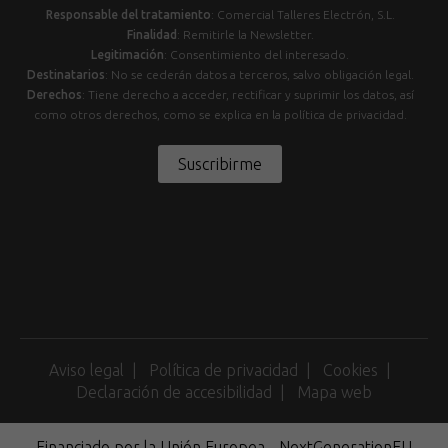
Responsable del tratamiento
: Comercial Talleres Electrón, S.L.
Finalidad
: Remitirle la Newsletter.
Legitimación
: Consentimiento del interesado.
Destinatarios
: No se cederán datos a terceros, salvo obligación legal.
Derechos
: Tiene derecho a acceder, rectificar y suprimir los datos, así
como otros derechos, como se explica en la política de privacidad.
Suscribirme
Aviso legal
Política de privacidad
Cookies
Declaración de accesibilidad
Mapa web
Financiado por la Unión Europea - NextGenerationEU