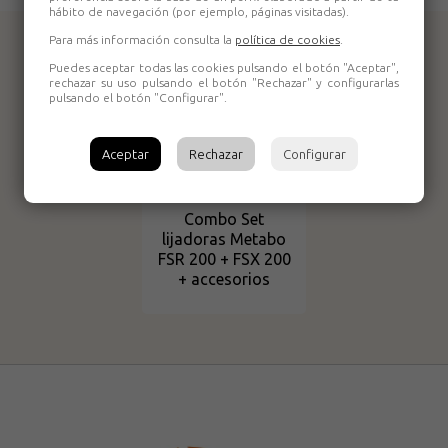
hábito de navegación (por ejemplo, páginas visitadas).
Para más información consulta la
política de cookies
.
Productos relacionados
Puedes aceptar todas las cookies pulsando el botón "Aceptar",
rechazar su uso pulsando el botón "Rechazar" y configurarlas
pulsando el botón "Configurar".
Aceptar
Rechazar
Configurar
Combo Set
lijadoras Metabo
FSR 200 + FSX 200
+ accesorios