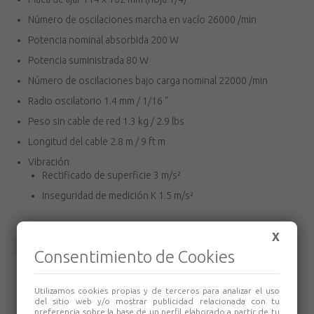
Número de oscilaciones marcha en vacío 26000 /min
Potencia nominal absorbida 200 W
Potencia suministrada 80 W
Número de oscilaciones bajo carga nominal 22000 /min
Radio oscilatorio 1.4 mm / 1/16 "
Peso sin cable de red 1.3 kg / 2.9 lbs
Longitud del cable 2.8 m / 9 ft m
Vibración
Rectificado de superficie 3 m/s²
Inseguridad de medición K 1.5 m/s²
X
Volver
Consentimiento de Cookies
Utilizamos cookies propias y de terceros para analizar el uso
del sitio web y/o mostrar publicidad relacionada con tu
preferencia sobre la base de un perfil elaborado a partir de tu