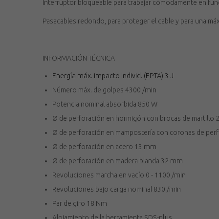
Interruptor bloqueable para trabajar cómodamente en fu
Pasacables redondo, para proteger el cable y para una máx
INFORMACIÓN TÉCNICA
Energía máx. impacto individ. (EPTA)
3 J
Número máx. de golpes
4300 /min
Potencia nominal absorbida
850 W
Ø de perforación en hormigón con brocas de martillo
Ø de perforación en mampostería con coronas de per
Ø de perforación en acero
13 mm
Ø de perforación en madera blanda
32 mm
Revoluciones marcha en vacío
0 - 1100 /min
Revoluciones bajo carga nominal
830 /min
Par de giro
18 Nm
Alojamiento de la herramienta
SDS-plus