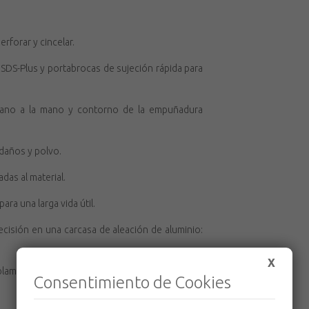
rforar y cincelar.
 SDS-Plus y portabrocas de sujeción rápida para
rcano a la mano y contorno de la empuñadura
 daños y polvo.
das al material.
a una larga vida útil.
cisión en una carcasa de aleación de aluminio:
X
plamiento mecánico del accionamiento cuando
Consentimiento de Cookies