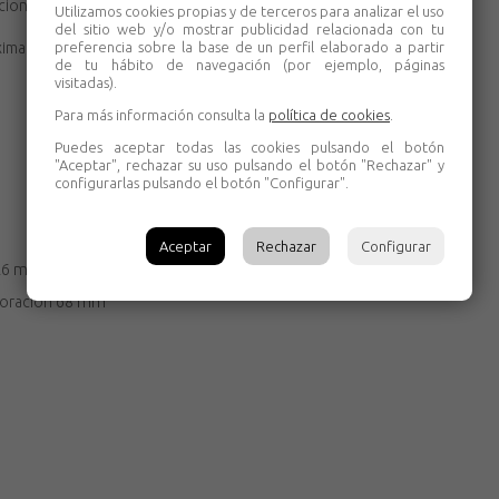
ncionamiento continuo.
Utilizamos cookies propias y de terceros para analizar el uso
del sitio web y/o mostrar publicidad relacionada con tu
preferencia sobre la base de un perfil elaborado a partir
ima libertad de movimientos durante el trabajo.
de tu hábito de navegación (por ejemplo, páginas
visitadas).
Para más información consulta la
política de cookies
.
Puedes aceptar todas las cookies pulsando el botón
"Aceptar", rechazar su uso pulsando el botón "Rechazar" y
configurarlas pulsando el botón "Configurar".
Aceptar
Rechazar
Configurar
26 mm
foración
68 mm