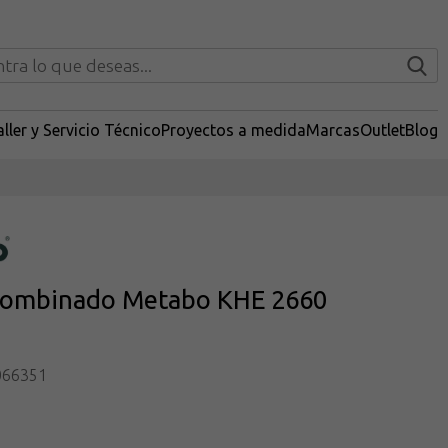
ller y Servicio Técnico
Proyectos a medida
Marcas
Outlet
Blog
 combinado Metabo KHE 2660
066351