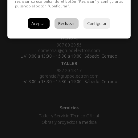
rechazar su uso pulsando el botón "Rechazar" y configurarlas
pulsando el botón "Configurar".
Aceptar
Rechazar
Configurar
TIENDA:
987 80 29 55
comercial@grupoelectron.com
L-V: 8:00 a 13:30 – 15:30 a 19:00 | Sábado: Cerrado
TALLER
987 20 18 17
gerencia@grupoelectron.com
L-V: 8:00 a 13:30 – 15:30 a 19:00 | Sábado: Cerrado
Servicios
Taller y Servicio Técnico Oficial
Obras y proyectos a medida