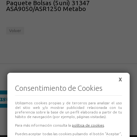
Paquete Bolsas (5uni) 31347
ASA9050/ASR1250 Metabo
Volver
X
Consentimiento de Cookies
Utilizamos cookies propias y de terceros para analizar el uso
del sitio web y/o mostrar publicidad relacionada con tu
preferencia sobre la base de un perfil elaborado a partir de tu
hábito de navegación (por ejemplo, páginas visitadas).
Para más información consulta la
política de cookies
.
Puedes aceptar todas las cookies pulsando el botón "Aceptar",