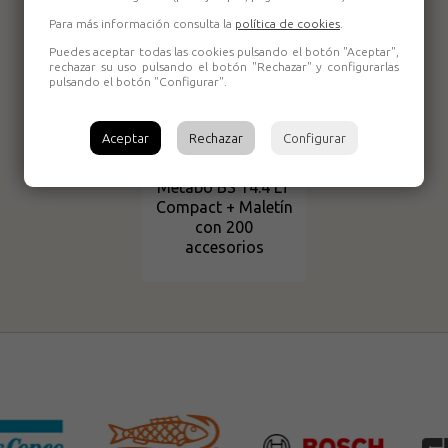
Para más información consulta la
política de cookies
.
Puedes aceptar todas las cookies pulsando el botón "Aceptar",
rechazar su uso pulsando el botón "Rechazar" y configurarlas
pulsando el botón "Configurar".
Aceptar
Rechazar
Configurar
Atornillador
Metabo BS 14.4 LT
Compact + Maletín
con 200
accesorios