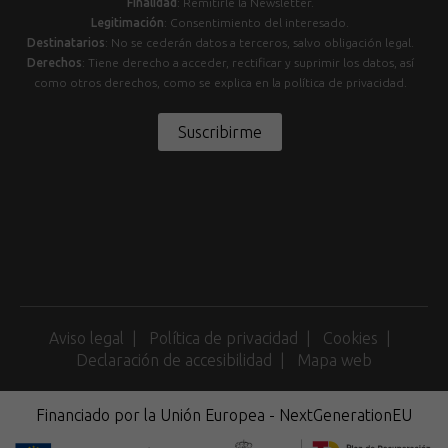
Finalidad
: Remitirle la Newsletter.
Legitimación
: Consentimiento del interesado.
Destinatarios
: No se cederán datos a terceros, salvo obligación legal.
Derechos
: Tiene derecho a acceder, rectificar y suprimir los datos, así
como otros derechos, como se explica en la política de privacidad.
Suscribirme
Aviso legal
Política de privacidad
Cookies
Declaración de accesibilidad
Mapa web
Financiado por la Unión Europea - NextGenerationEU