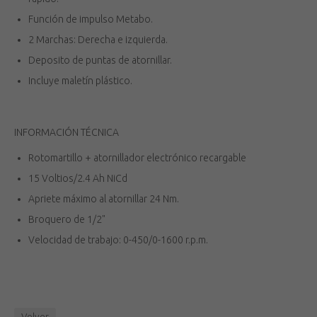
Función de impulso Metabo.
2 Marchas: Derecha e izquierda.
Deposito de puntas de atornillar.
Incluye maletín plástico.
INFORMACIÓN TÉCNICA
Rotomartillo + atornillador electrónico recargable
15 Voltios/2.4 Ah NiCd
Apriete máximo al atornillar 24 Nm.
Broquero de 1/2"
Velocidad de trabajo: 0-450/0-1600 r.p.m.
Volver