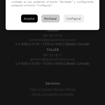
rechazar su uso pulsando el botón "Rechazar" y configurarlas
pulsando el botón "Configurar".
Aceptar
Rechazar
Configurar
TIENDA:
987 80 29 55
comercial@grupoelectron.com
L-V: 8:00 a 13:30 – 15:30 a 19:00 | Sábado: Cerrado
TALLER
987 20 18 17
gerencia@grupoelectron.com
L-V: 8:00 a 13:30 – 15:30 a 19:00 | Sábado: Cerrado
Servicios
Taller y Servicio Técnico Oficial
Obras y proyectos a medida