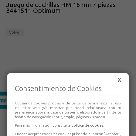
Juego de cuchillas HM 16mm 7 piezas
3441511 Optimum
Volver
X
Consentimiento de Cookies
Utilizamos cookies propias y de terceros para analizar el uso
del sitio web y/o mostrar publicidad relacionada con tu
preferencia sobre la base de un perfil elaborado a partir de tu
hábito de navegación (por ejemplo, páginas visitadas).
Para más información consulta la
política de cookies
.
Puedes aceptar todas las cookies pulsando el botón "Aceptar",