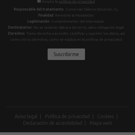
Acepto la
política de privacidad
.
Responsable del tratamiento
: Comercial Talleres Electrón, S.L.
Finalidad
: Remitirle la Newsletter.
Legitimación
: Consentimiento del interesado.
Destinatarios
: No se cederán datos a terceros, salvo obligación legal.
Derechos
: Tiene derecho a acceder, rectificar y suprimir los datos, así
como otros derechos, como se explica en la política de privacidad.
Suscribirme
Aviso legal
Política de privacidad
Cookies
Declaración de accesibilidad
Mapa web