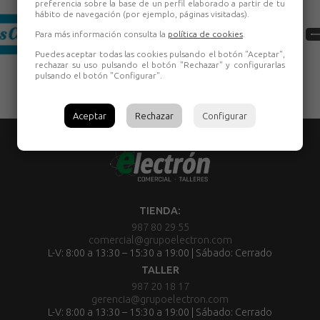
preferencia sobre la base de un perfil elaborado a partir de tu
hábito de navegación (por ejemplo, páginas visitadas).
Para más información consulta la
política de cookies
.
Puedes aceptar todas las cookies pulsando el botón "Aceptar",
rechazar su uso pulsando el botón "Rechazar" y configurarlas
pulsando el botón "Configurar".
Aceptar
Rechazar
Configurar
TIENDA:
987 80 29 55
comercial@grupoelectron.com
L-V: 8:00 a 13:30 – 15:30 a 19:00 | Sábado: Cerrado
TALLER
987 20 18 17
gerencia@grupoelectron.com
L-V: 8:00 a 13:30 – 15:30 a 19:00 | Sábado: Cerrado