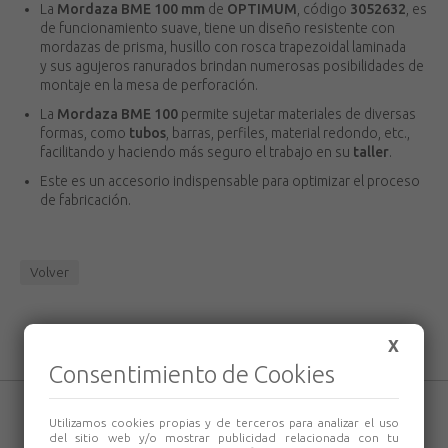
La
Mordaza BME 100
mm
de
OPTIMUM
, código
3052632
, es
de funcionamiento suave, tiene un diseño resistente con
mordazas de prisma,
husillo con rosca trapezoidal laminada
y sus agujeros ranurados brindan numerosas posibilidades de
montaje en la mesa de perforación.
La
Mordaza BME 100
permite sujetar materiales de diversas
formas, como
tubos
, barras, perfiles, material redondo, etc.,
facilitando y haciendo más seguro el trabajo en su
taller
.
Este es un accesorio indispensable para optimizar el proceso
de fabricación.
Volver
X
Consentimiento de Cookies
Utilizamos cookies propias y de terceros para analizar el uso
del sitio web y/o mostrar publicidad relacionada con tu