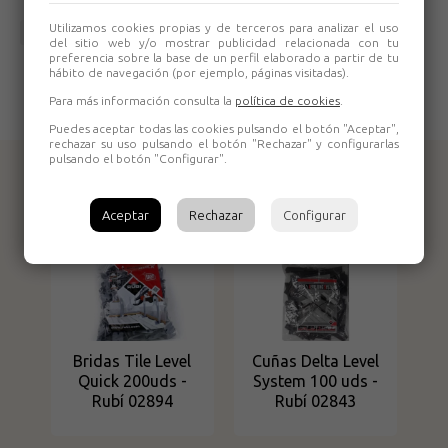
Utilizamos cookies propias y de terceros para analizar el uso
Volver
del sitio web y/o mostrar publicidad relacionada con tu
preferencia sobre la base de un perfil elaborado a partir de tu
hábito de navegación (por ejemplo, páginas visitadas).
Para más información consulta la
política de cookies
.
Puedes aceptar todas las cookies pulsando el botón "Aceptar",
rechazar su uso pulsando el botón "Rechazar" y configurarlas
pulsando el botón "Configurar".
Productos relacionados
Aceptar
Rechazar
Configurar
Bridas Tile Level
Cuñas Delta Level
Quick 200uds -
System 100 uds -
Rubí 02894
Rubí 02843