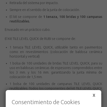
Retirada del sistema por impacto.
Siempre en el sentido de la junta de colocación.
El kit se compone de
1 tenaza, 100 bridas y 100 campanas
reutilizables.
Envasado en un práctico cubo.
El Kit TILE LEVEL QUICK de RUBI se compone de:
1 tenaza TILE LEVEL QUICK, utilizable tanto en pavimentos
como en revestimientos (colocación de baldosa cerámica
horizontal y vertical)
1 bolsa de 100 unidades de bridas TILE LEVEL QUICK, para su
uso en baldosas cerámicas de espesores comprendidos entre
los 3 mm. y los 16 mm. garantizando la junta mínima de
colocación de 1,5 mm.
1 bolsa de 100 unidades de campanas TILE LEVEL QUICK
reutilizables. Todos los componentes del kit TILE LEVEL QUICK
de RUBI se sirven en un práctico envase tipo cubo con asa,
X
para facilitar su utilización y transporte.
Consentimiento de Cookies