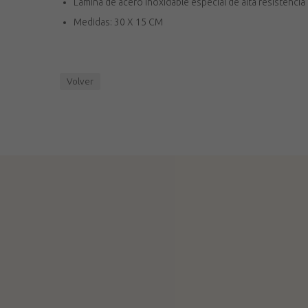
Lamina de acero inoxidable especial de alta resistencia
Medidas: 30 X 15 CM
Volver