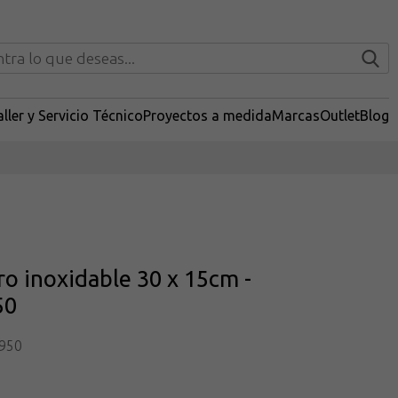
ller y Servicio Técnico
Proyectos a medida
Marcas
Outlet
Blog
ro inoxidable 30 x 15cm -
50
950