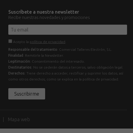
Suscríbete a nuestra newsletter
Recibe nuestras novedades y promociones
Acepto la
política de privacidad
.
Responsable del tratamiento
: Comercial Talleres Electrón, S.L.
Finalidad
: Remitirle la Newsletter.
Legitimación
: Consentimiento del interesado.
Destinatarios
: No se cederán datos a terceros, salvo obligación legal.
Derechos
: Tiene derecho a acceder, rectificar y suprimir los datos, así
como otros derechos, como se explica en la política de privacidad.
Suscribirme
d
Mapa web