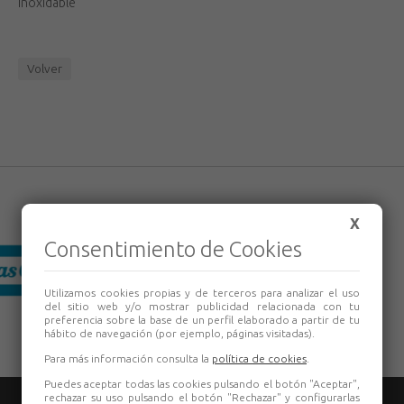
Inoxidable
Volver
X
Consentimiento de Cookies
Utilizamos cookies propias y de terceros para analizar el uso
del sitio web y/o mostrar publicidad relacionada con tu
preferencia sobre la base de un perfil elaborado a partir de tu
hábito de navegación (por ejemplo, páginas visitadas).
Para más información consulta la
política de cookies
.
Puedes aceptar todas las cookies pulsando el botón "Aceptar",
rechazar su uso pulsando el botón "Rechazar" y configurarlas