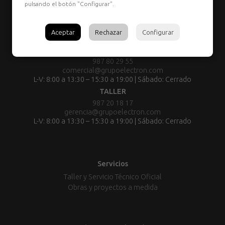
pulsando el botón "Configurar".
Aceptar
Rechazar
Configurar
TIENDA:
987 80 29 55
comercial@grupoelectron.com
L-V: 8:00 a 13:30 – 15:30 a 19:00 | Sábado: Cerrado
TALLER
987 20 18 17
gerencia@grupoelectron.com
L-V: 8:00 a 13:30 – 15:30 a 19:00 | Sábado: Cerrado
Servicios
Taller y Servicio Técnico Oficial
Obras y proyectos a medida