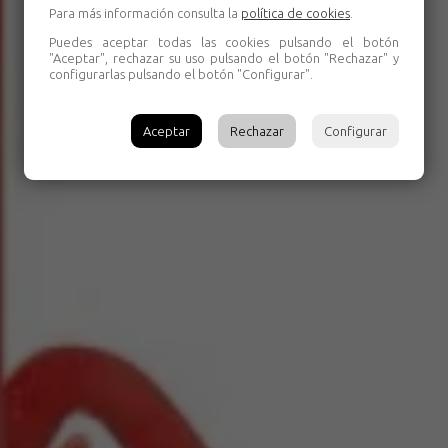
Para más información consulta la
política de cookies
.
Puedes aceptar todas las cookies pulsando el botón
"Aceptar", rechazar su uso pulsando el botón "Rechazar" y
configurarlas pulsando el botón "Configurar".
Aceptar
Rechazar
Configurar