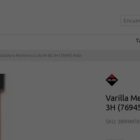
Ta
zcladora Morteros Cola M-80 3H (76945) Rubi
Varilla M
3H (76945
SKU: 389HM76