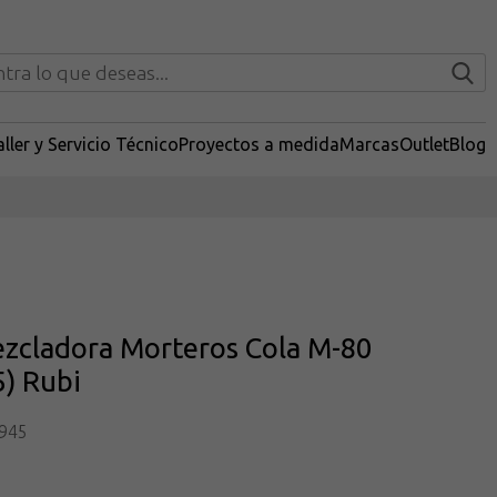
ller y Servicio Técnico
Proyectos a medida
Marcas
Outlet
Blog
ezcladora Morteros Cola M-80
) Rubi
945