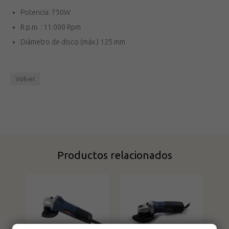
Potencia: 750W
R.p.m. : 11.000 Rpm
Diámetro de disco (máx.) 125 mm
Volver
Productos relacionados