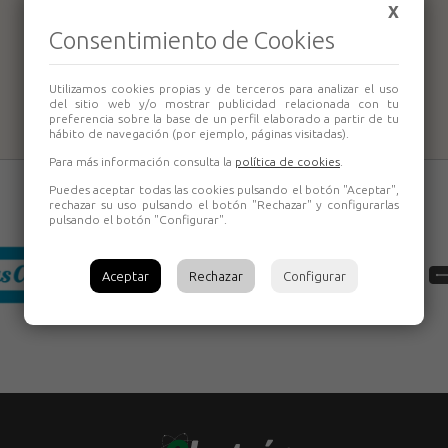
X
Amoladora
Amoladora
Consentimiento de Cookies
Angular Ryobi G-
Angular Ryobi SG
1156
1155
Utilizamos cookies propias y de terceros para analizar el uso
del sitio web y/o mostrar publicidad relacionada con tu
preferencia sobre la base de un perfil elaborado a partir de tu
hábito de navegación (por ejemplo, páginas visitadas).
Para más información consulta la
política de cookies
.
Puedes aceptar todas las cookies pulsando el botón "Aceptar",
rechazar su uso pulsando el botón "Rechazar" y configurarlas
pulsando el botón "Configurar".
Aceptar
Rechazar
Configurar