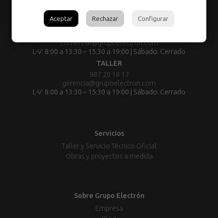
Aceptar
Rechazar
Configurar
TIENDA:
987 80 29 55
comercial@grupoelectron.com
L-V: 8:00 a 13:30 – 15:30 a 19:00 | Sábado: Cerrado
TALLER
987 20 18 17
gerencia@grupoelectron.com
L-V: 8:00 a 13:30 – 15:30 a 19:00 | Sábado: Cerrado
Servicios
Taller y Servicio Técnico Oficial
Obras y proyectos a medida
Sobre Grupo Electrón
Empresa