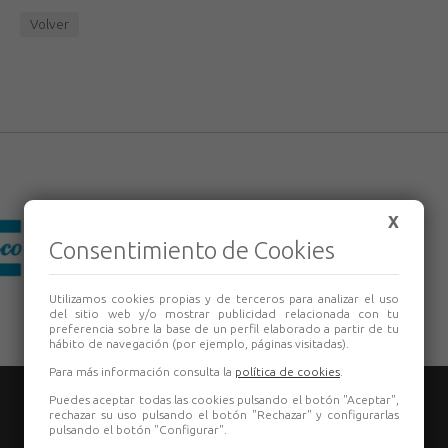
Volver
X
Consentimiento de Cookies
Utilizamos cookies propias y de terceros para analizar el uso
del sitio web y/o mostrar publicidad relacionada con tu
preferencia sobre la base de un perfil elaborado a partir de tu
hábito de navegación (por ejemplo, páginas visitadas).
Para más información consulta la
política de cookies
.
Puedes aceptar todas las cookies pulsando el botón "Aceptar",
rechazar su uso pulsando el botón "Rechazar" y configurarlas
pulsando el botón "Configurar".