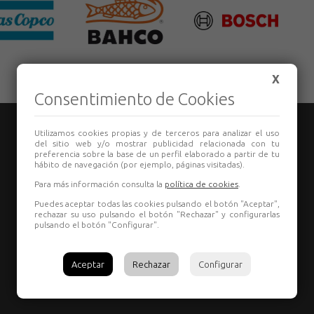
X
Consentimiento de Cookies
Utilizamos cookies propias y de terceros para analizar el uso
del sitio web y/o mostrar publicidad relacionada con tu
preferencia sobre la base de un perfil elaborado a partir de tu
hábito de navegación (por ejemplo, páginas visitadas).
Para más información consulta la
política de cookies
.
TIENDA:
Puedes aceptar todas las cookies pulsando el botón "Aceptar",
987 80 29 55
rechazar su uso pulsando el botón "Rechazar" y configurarlas
comercial@grupoelectron.com
pulsando el botón "Configurar".
L-V: 8:00 a 13:30 – 15:30 a 19:00 | Sábado: Cerrado
TALLER
Aceptar
Rechazar
Configurar
987 20 18 17
gerencia@grupoelectron.com
L-V: 8:00 a 13:30 – 15:30 a 19:00 | Sábado: Cerrado