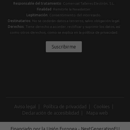
Responsable del tratamiento
: Comercial Talleres Electrón, S.L.
Finalidad
: Remitirle la Newsletter.
Legitimación
: Consentimiento del interesado.
Destinatarios
: No se cederán datos a terceros, salvo obligación legal.
Derechos
: Tiene derecho a acceder, rectificar y suprimir los datos, así
como otros derechos, como se explica en la política de privacidad.
Suscribirme
Aviso legal
Política de privacidad
Cookies
Declaración de accesibilidad
Mapa web
Financiado por la Unión Europea - NextGenerationEU