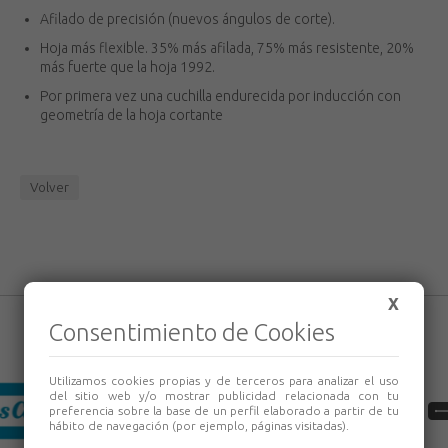
Afilado de precisión (nuevos ángulos de corte).
Hoja más flexible. 35% más afilada, 75% más resistente, 20%
más fuerte que la hoja 1992.
Por primera vez una cuchilla endurecida por inducción con
geometría de la hoja cortante
Volver
X
Consentimiento de Cookies
Utilizamos cookies propias y de terceros para analizar el uso
del sitio web y/o mostrar publicidad relacionada con tu
preferencia sobre la base de un perfil elaborado a partir de tu
hábito de navegación (por ejemplo, páginas visitadas).