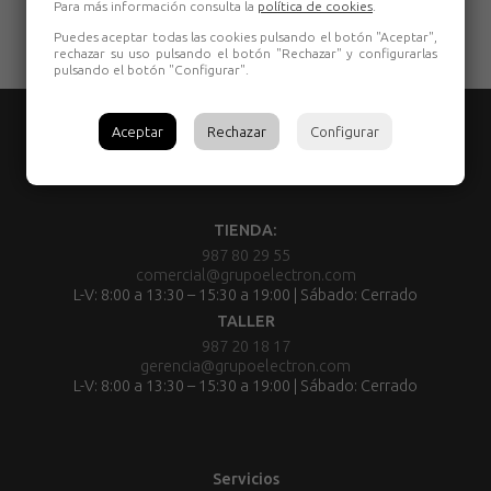
Para más información consulta la
política de cookies
.
Puedes aceptar todas las cookies pulsando el botón "Aceptar",
rechazar su uso pulsando el botón "Rechazar" y configurarlas
pulsando el botón "Configurar".
Aceptar
Rechazar
Configurar
TIENDA:
987 80 29 55
comercial@grupoelectron.com
L-V: 8:00 a 13:30 – 15:30 a 19:00 | Sábado: Cerrado
TALLER
987 20 18 17
gerencia@grupoelectron.com
L-V: 8:00 a 13:30 – 15:30 a 19:00 | Sábado: Cerrado
Servicios