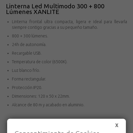
Linterna Led Multimodo 300 + 800
Lúmenes XANLITE
Linterna frontal ultra compacta, ligera e ideal para llevarla
siempre contigo gracias a su pequeño tamaño.
800 + 300 lúmenes.
24h de autonomía.
Recargable USB.
Temperatura de color (6500K).
Luz blanco frío.
Forma rectangular.
Protección IP20.
Dimensiones: 120 x 50 x 22mm.
Alcance de 80 m y acabado en aluminio.
X
Volver