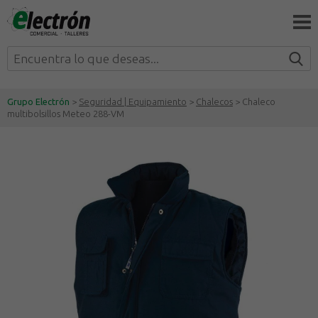
Grupo Electrón
>
Seguridad | Equipamiento
>
Chalecos
> Chaleco
multibolsillos Meteo 288-VM