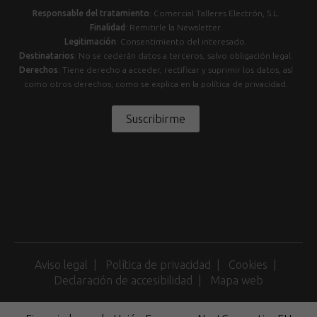
Responsable del tratamiento
: Comercial Talleres Electrón, S.L.
Finalidad
: Remitirle la Newsletter.
Legitimación
: Consentimiento del interesado.
Destinatarios
: No se cederán datos a terceros, salvo obligación legal.
Derechos
: Tiene derecho a acceder, rectificar y suprimir los datos, así
como otros derechos, como se explica en la política de privacidad.
Suscribirme
Aviso legal
Política de privacidad
Cookies
Declaración de accesibilidad
Mapa web