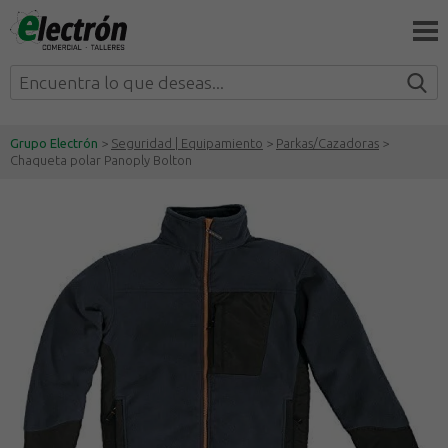
Grupo Electrón
>
Seguridad | Equipamiento
>
Parkas/Cazadoras
>
Chaqueta polar Panoply Bolton