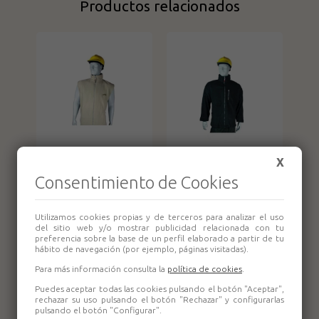
Productos relacionados
Chaleco Paredes
Chaqueta polar
X
Mont Polar
Paredes Sierra
Consentimiento de Cookies
Utilizamos cookies propias y de terceros para analizar el uso
del sitio web y/o mostrar publicidad relacionada con tu
preferencia sobre la base de un perfil elaborado a partir de tu
hábito de navegación (por ejemplo, páginas visitadas).
Para más información consulta la
política de cookies
.
Puedes aceptar todas las cookies pulsando el botón "Aceptar",
rechazar su uso pulsando el botón "Rechazar" y configurarlas
pulsando el botón "Configurar".