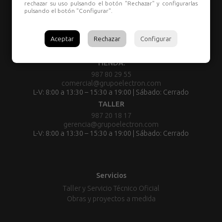
rechazar su uso pulsando el botón "Rechazar" y configurarlas
pulsando el botón "Configurar".
Aceptar
Rechazar
Configurar
TIENDA:
987 80 29 55
comercial@grupoelectron.com
L-V: 8:00 a 13:30 – 15:30 a 19:00 | Sábado: Cerrado
TALLER
987 20 18 17
gerencia@grupoelectron.com
L-V: 8:00 a 13:30 – 15:30 a 19:00 | Sábado: Cerrado
Servicios
Taller y Servicio Técnico Oficial
Obras y proyectos a medida