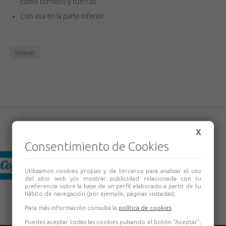
como tornillos y tuercas.
Con asa en la parte inferior.
Volver
X
Consentimiento de Cookies
Utilizamos cookies propias y de terceros para analizar el uso
del sitio web y/o mostrar publicidad relacionada con tu
preferencia sobre la base de un perfil elaborado a partir de tu
hábito de navegación (por ejemplo, páginas visitadas).
Para más información consulta la
política de cookies
.
Puedes aceptar todas las cookies pulsando el botón "Aceptar",