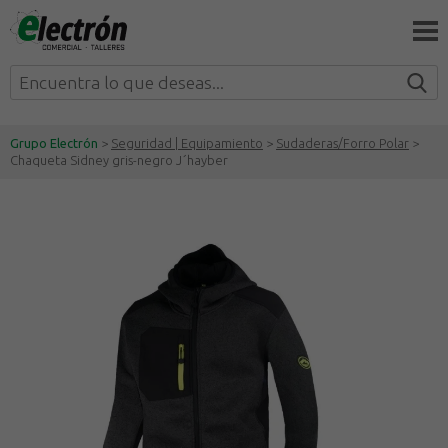
Grupo Electrón
>
Seguridad | Equipamiento
>
Sudaderas/Forro Polar
>
Chaqueta Sidney gris-negro J´hayber