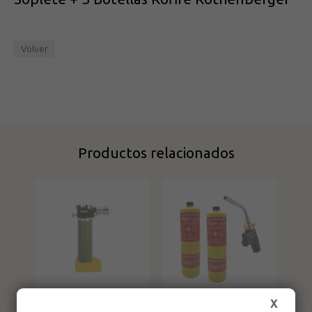
Volver
Productos relacionados
Soplete Proxxon
Soplete Super Fire
X