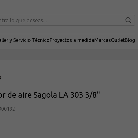
ller y Servicio Técnico
Proyectos a medida
Marcas
Outlet
Blog
or de aire Sagola LA 303 3/8"
000192