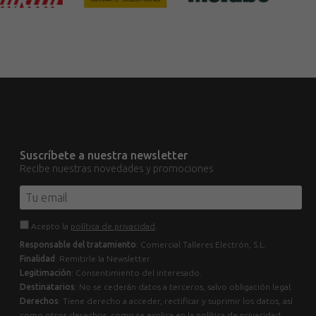
Suscríbete a nuestra newsletter
Recibe nuestras novedades y promociones
Acepto la
política de privacidad
.
Responsable del tratamiento
: Comercial Talleres Electrón, S.L.
Finalidad
: Remitirle la Newsletter.
Legitimación
: Consentimiento del interesado.
Destinatarios
: No se cederán datos a terceros, salvo obligación legal.
Derechos
: Tiene derecho a acceder, rectificar y suprimir los datos, así
como otros derechos, como se explica en la política de privacidad.