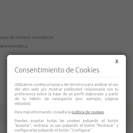
ovista de motores neumáticos.
naria neumática.
X
Consentimiento de Cookies
Utilizamos cookies propias y de terceros para analizar el uso
del sitio web y/o mostrar publicidad relacionada con tu
preferencia sobre la base de un perfil elaborado a partir
de tu hábito de navegación (por ejemplo, páginas
visitadas).
Para más información consulta la
política de cookies
.
Productos relacionados
Puedes aceptar todas las cookies pulsando el botón
"Aceptar", rechazar su uso pulsando el botón "Rechazar" y
configurarlas pulsando el botón "Configurar".