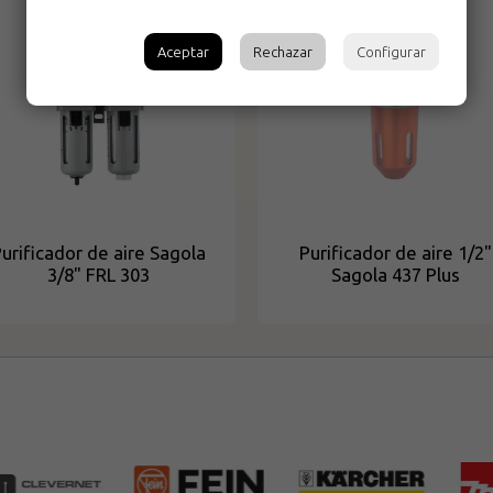
Aceptar
Rechazar
Configurar
urificador de aire Sagola
Purificador de aire 1/2"
3/8" FRL 303
Sagola 437 Plus